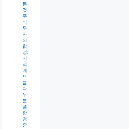
든
것
주
식
투
자
의
함
정:
지
적
게
으
름
과
무
분
별
한
검
증