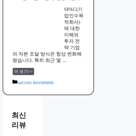
SPAC(기
업인수목
적회사)
에 대한
이해와
투자 전
략 기업
의 자본 조달 방식은 항상 변화해
왔습니다. 특히 최근 몇 …
더 보기>>
Categories
success investment
최신
리뷰