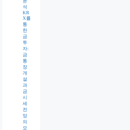
분
석
KR
X를
통
한
금
투
자:
금
통
장
개
설
과
금
시
세
전
망
의
모