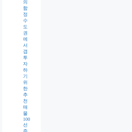
의
함
정
수
도
권
에
서
갭
투
자
하
기
위
한
추
천
매
물
100
선
주