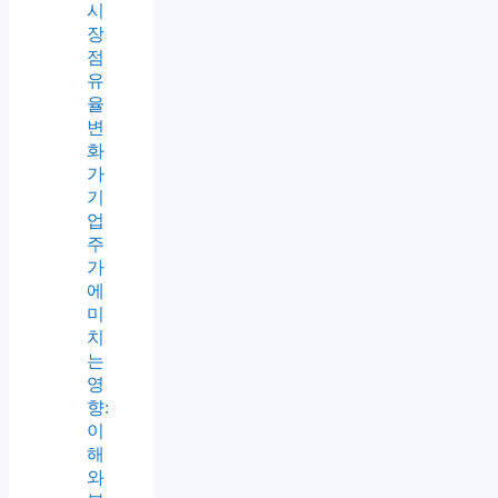
시
장
점
유
율
변
화
가
기
업
주
가
에
미
치
는
영
향:
이
해
와