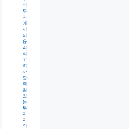
식
투
자
에
서
의
윤
리
적
고
려
사
항:
책
임
있
는
투
자
자
의