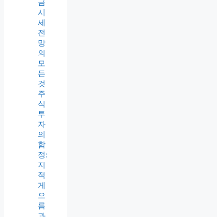
금
시
세
전
망
의
모
든
것
주
식
투
자
의
함
정:
지
적
게
으
름
과