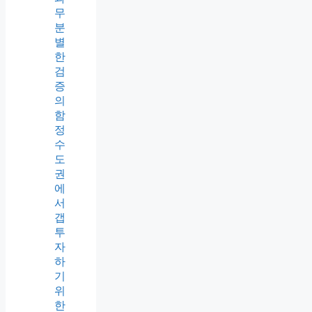
무
분
별
한
검
증
의
함
정
수
도
권
에
서
갭
투
자
하
기
위
한