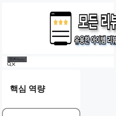
Skip
to
content
Menu
핵심 역량