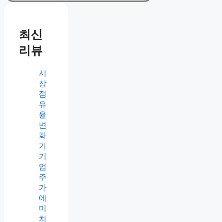
최신
리뷰
시
장
점
유
율
변
화
가
기
업
주
가
에
미
치