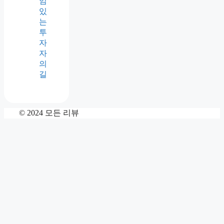
임
있
는
투
자
자
의
길
© 2024 모든 리뷰