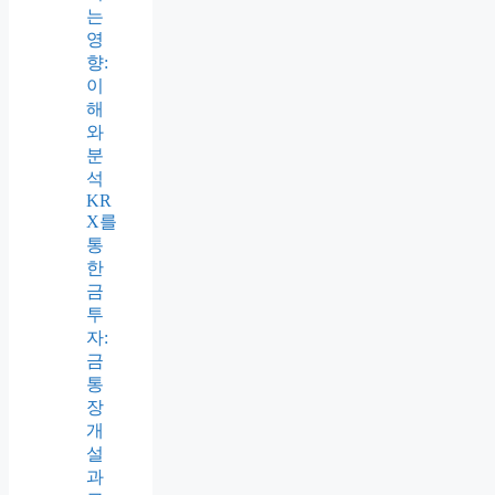
는
영
향:
이
해
와
분
석
KR
X를
통
한
금
투
자:
금
통
장
개
설
과