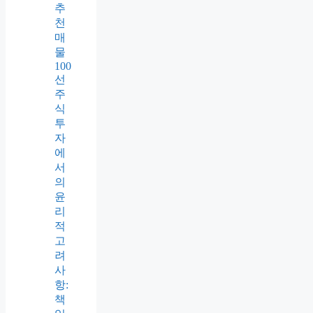
추
천
매
물
100
선
주
식
투
자
에
서
의
윤
리
적
고
려
사
항:
책