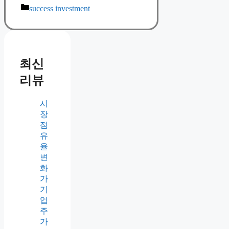
Categories
success investment
최신
리뷰
시
장
점
유
율
변
화
가
기
업
주
가