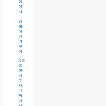
에
미
치
는
영
향:
이
해
와
분
석
KR
X를
통
한
금
투
자:
금
통
장
개