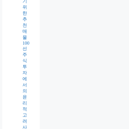
기
위
한
추
천
매
물
100
선
주
식
투
자
에
서
의
윤
리
적
고
려
사