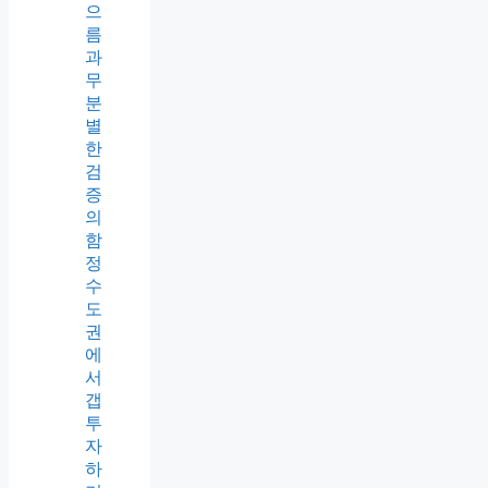
으
름
과
무
분
별
한
검
증
의
함
정
수
도
권
에
서
갭
투
자
하