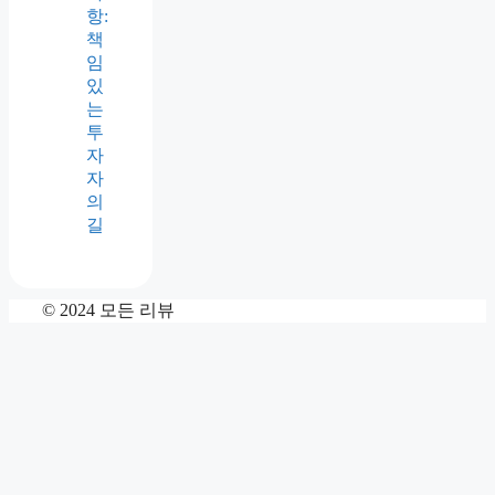
항:
책
임
있
는
투
자
자
의
길
© 2024 모든 리뷰