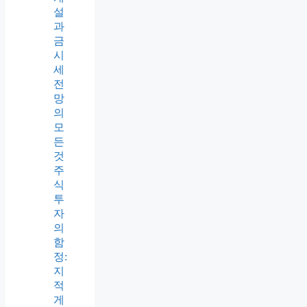
설
과
금
시
세
전
망
의
모
든
것
주
식
투
자
의
함
정:
지
적
게