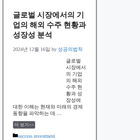
글로벌 시장에서의 기
업의 해외 수주 현황과
성장성 분석
2024년 12월 16일
by
성공의법칙
글로벌
시장에서
의 기업
의 해외
수주 현
황과 성
장성에
대한 이해는 현재와 미래의 경제
동향을 파악하는 데 …
더 보기>>
Categories
success investment