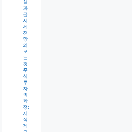
설
과
금
시
세
전
망
의
모
든
것
주
식
투
자
의
함
정:
지
적
게
으