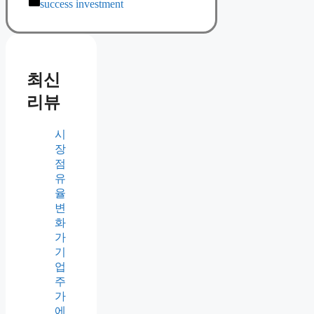
Categories
success investment
최신
리뷰
시
장
점
유
율
변
화
가
기
업
주
가
에