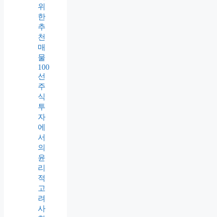
위
한
추
천
매
물
100
선
주
식
투
자
에
서
의
윤
리
적
고
려
사