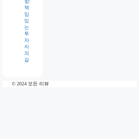
항:
책
임
있
는
투
자
자
의
길
© 2024 모든 리뷰