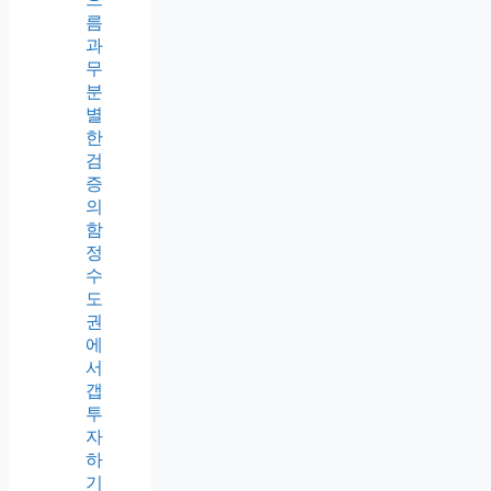
름
과
무
분
별
한
검
증
의
함
정
수
도
권
에
서
갭
투
자
하
기