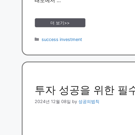
태도에서 …
더 보기>>
Categories
success investment
투자 성공을 위한 필
2024년 12월 08일
by
성공의법칙