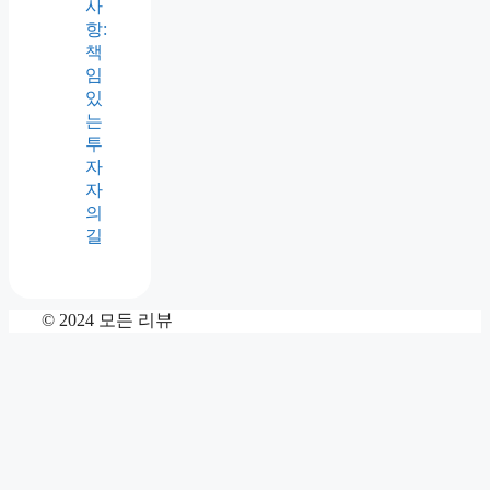
사
항:
책
임
있
는
투
자
자
의
길
© 2024 모든 리뷰