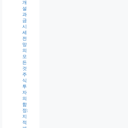
개
설
과
금
시
세
전
망
의
모
든
것
주
식
투
자
의
함
정:
지
적