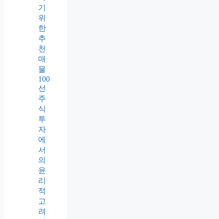
기
위
한
추
천
매
물
100
선
주
식
투
자
에
서
의
윤
리
적
고
려