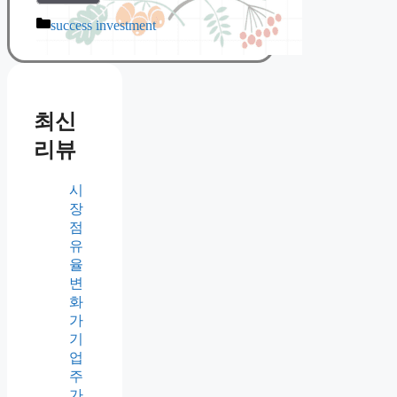
Categories
success investment
최신
리뷰
시
장
점
유
율
변
화
가
기
업
주
가