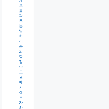
게
으
름
과
무
분
별
한
검
증
의
함
정
수
도
권
에
서
갭
투
자
하