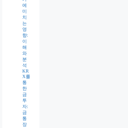
에
미
치
는
영
향:
이
해
와
분
석
KR
X를
통
한
금
투
자:
금
통
장