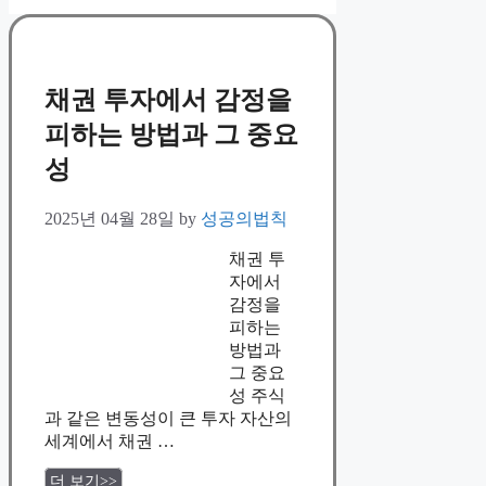
채권 투자에서 감정을
피하는 방법과 그 중요
성
2025년 04월 28일
by
성공의법칙
채권 투
자에서
감정을
피하는
방법과
그 중요
성 주식
과 같은 변동성이 큰 투자 자산의
세계에서 채권 …
더 보기>>