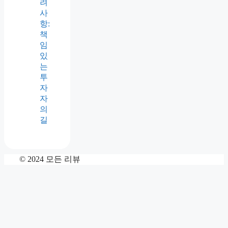
려
사
항:
책
임
있
는
투
자
자
의
길
© 2024 모든 리뷰