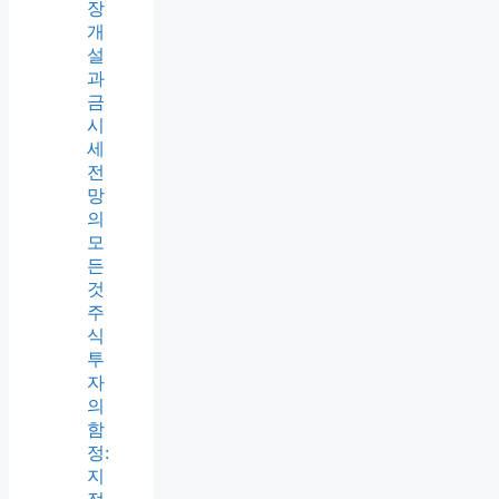
장
개
설
과
금
시
세
전
망
의
모
든
것
주
식
투
자
의
함
정:
지