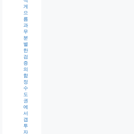
적
게
으
름
과
무
분
별
한
검
증
의
함
정
수
도
권
에
서
갭
투
자