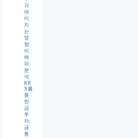
가
에
미
치
는
영
향:
이
해
와
분
석
KR
X를
통
한
금
투
자:
금
통