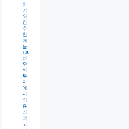
하
기
위
한
추
천
매
물
100
선
주
식
투
자
에
서
의
윤
리
적
고