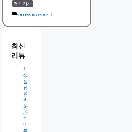
더 보기>>
Categories
success investment
최신
리뷰
시
장
점
유
율
변
화
가
기
업
주