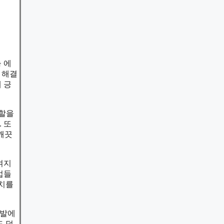
 에
 해결
 긍
역할을
 또
 깨끗
겨지
업들
가치를
개발에
도 덩