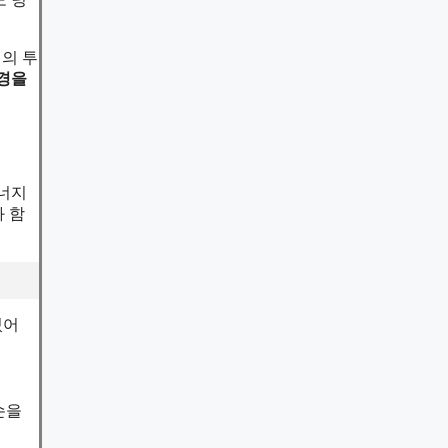
의 투
환경을
에너지
와 함
있어
손을