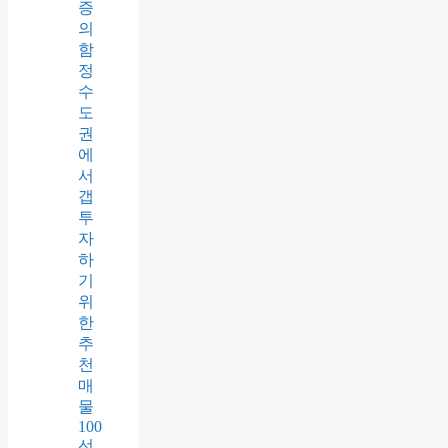
증
의
함
정
수
도
권
에
서
갭
투
자
하
기
위
한
추
천
매
물
100
선