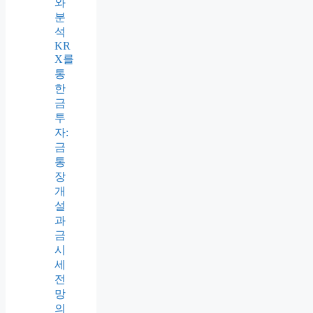
와
분
석
KR
X를
통
한
금
투
자:
금
통
장
개
설
과
금
시
세
전
망
의