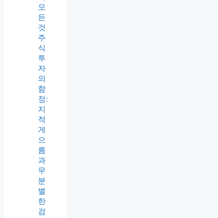
모
든
것
주
식
투
자
의
함
정:
지
적
게
으
름
과
무
분
별
한
검