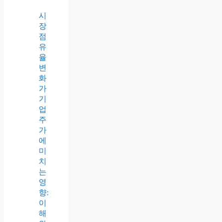
시
장
점
유
율
변
화
가
기
업
주
가
에
미
치
는
영
향:
이
해