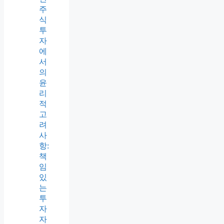
주
식
투
자
에
서
의
윤
리
적
고
려
사
항:
책
임
있
는
투
자
자