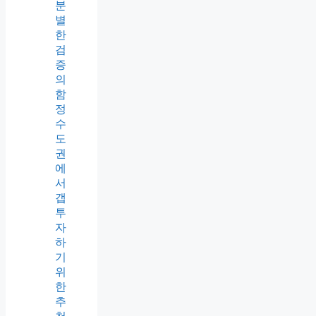
분
별
한
검
증
의
함
정
수
도
권
에
서
갭
투
자
하
기
위
한
추