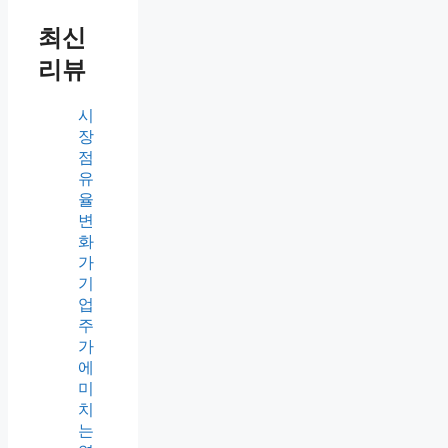
최신
리뷰
시
장
점
유
율
변
화
가
기
업
주
가
에
미
치
는