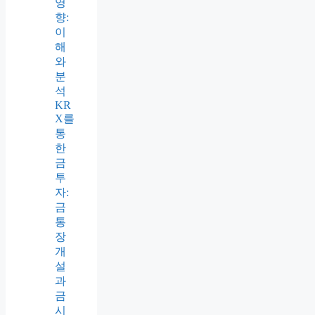
영
향:
이
해
와
분
석
KR
X를
통
한
금
투
자:
금
통
장
개
설
과
금
시