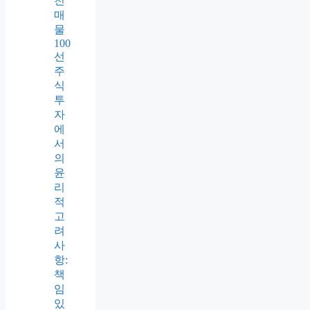
천
매
물
100
선
주
식
투
자
에
서
의
윤
리
적
고
려
사
항:
책
임
있