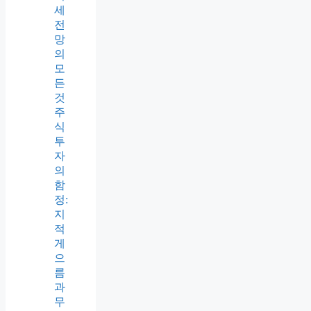
세
전
망
의
모
든
것
주
식
투
자
의
함
정:
지
적
게
으
름
과
무