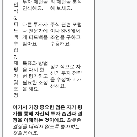
투자 패턴을
의 패턴을 분석
인
인식해요.
해 보세요.
식
6.
피
다른 투자자
주식 관련 포럼
드
나 전문가에
이나 SNS에서
백
게 피드백을
조언을 구하고
수
받아요.
수용해요.
집
7.
재
목표와 방법
정기적으로 자
평
을 다시 한
신의 투자 전략
가
번 평가하고
을 수정하고 개
및
필요한 조정
선해요.
조
을 해요.
정
여기서 가장 중요한 점은 자기 평
가를 통해 자신의 투자 습관과 결
정을 이해하는 것이에요.
잘못된
결정을 내리지 않도록 방지하는
첫걸음이죠.