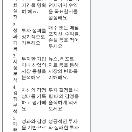
표
기간을 명확
언제까지 수익
설
히 해요.
을 목표할지를
정
설정해요.
2.
매주 또는 매월
성
투자 성과를
포지션, 수익률,
과
정기적으로
손실 등을 적어
기
기록해요.
두세요.
록
3.
투자한 기업
뉴스, 리포트,
시
이나 산업의
차트 등을 통해
장
시장 동향을
시장의 변화를
분
분석해요.
이해해요.
석
4.
자신의 감정
투자 결정을 내
감
상태를 기록
릴 때의 감정을
정
하고 평가해
솔직하게 적어
분
요.
보세요.
석
5.
성과와 감정
성공적인 투자
패
을 기반으로
와 실패한 투자
턴