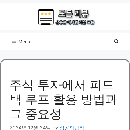
Skip
to
content
Menu
주식 투자에서 피드
백 루프 활용 방법과
그 중요성
2024년 12월 24일
by
성공의법칙