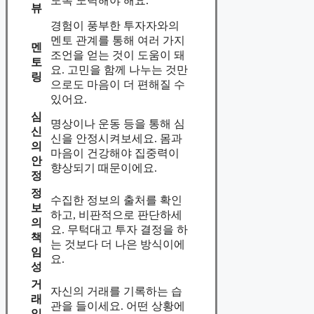
도록 노력해야 해요.
뷰
경험이 풍부한 투자자와의
멘토 관계를 통해 여러 가지
멘
조언을 얻는 것이 도움이 돼
토
요. 고민을 함께 나누는 것만
링
으로도 마음이 더 편해질 수
있어요.
심
명상이나 운동 등을 통해 심
신
신을 안정시켜보세요. 몸과
의
마음이 건강해야 집중력이
안
향상되기 때문이에요.
정
정
수집한 정보의 출처를 확인
보
하고, 비판적으로 판단하세
의
요. 무턱대고 투자 결정을 하
책
는 것보다 더 나은 방식이에
임
요.
성
거
자신의 거래를 기록하는 습
래
관을 들이세요. 어떤 상황에
일