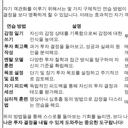
자기 객관화를 이루기 위해서는 몇 가지 구체적인 연습 방법이 
결정을 보다 명확하게 할 수 있답니다. 아래는 효과적인 자기 
연습 방법
설명
감정 일기
자신의 감정 상태를 기록함으로써 감정에 대한
투
쓰기
인식을 높여요.
투자 회고록
과거 투자 결정을 돌아보고, 성공과 실패의 원
매
작성
인을 분석해요.
개
멘탈 모델
다양한 투자 철학과 접근 방식을 탐구하여 자
훈련
신의 기준을 확립해요.
보
목표 설정
단기 및 장기 투자 목표를 설정하고 주기적으
매
및 검토
로 검토해요.
요
자기 피드백
독립적인 피드백을 통해 자신의 투자 결정과
매
세션
태도를 평가해요.
정
심리적 훈련
명상이나 심호흡 등의 방법으로 감정을 다스리
매
법
는 연습을 해요.
위의 방법들을 통해 스스로를 돌아보는 기회를 늘리면, 보다 나
나은 투자 결정을 내릴 수 있게 도와주는 중요한 도구랍니다!