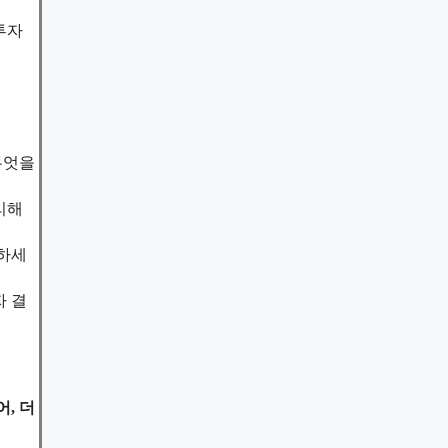
투자
무엇을
리해
정하세
자 결
, 더