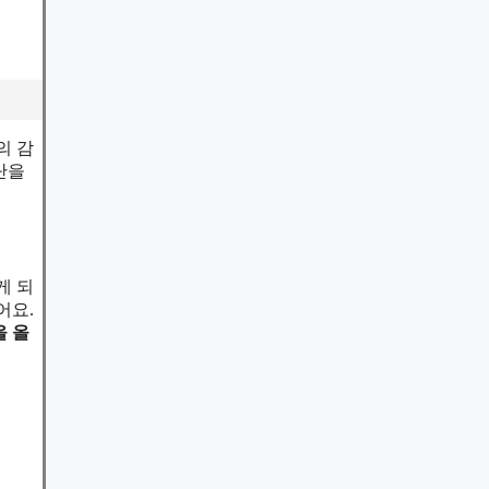
의 감
단을
게 되
어요.
을 올