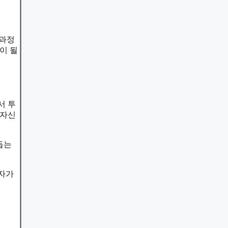
 과정
이 될
서 투
 자신
돕는
자자가