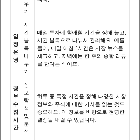
우
기
시
간
매일 투자에 할애할 시간을 정해 놓고,
일
블
시간 블록으로 나눠서 관리해요. 예를
정
록
들어, 매일 아침 1시간은 시장 뉴스를
운
나
체크하고, 저녁에는 한 주의 종합 리뷰
영
누
를 한다는 식이죠.
기
정
정
보
보
하루 중 특정 시간을 정해 다양한 시장
탐
수
정보와 주식에 대한 기사를 읽는 것도
색
집
중요해요. 이 정보를 바탕으로 현명한
및
시
결정을 내릴 수 있답니다.
분
간
석