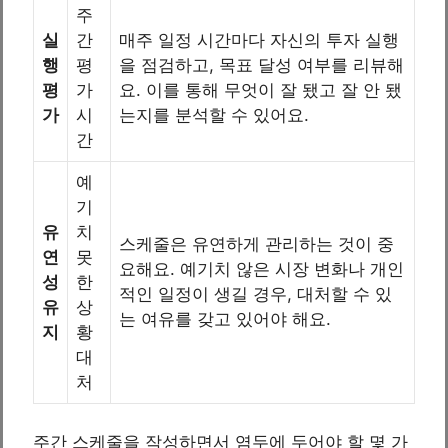
주
실
간
매주 일정 시간마다 자신의 투자 실행
행
평
을 점검하고, 목표 달성 여부를 리뷰해
평
가
요. 이를 통해 무엇이 잘 됐고 잘 안 됐
가
시
는지를 분석할 수 있어요.
간
예
기
유
치
스케줄은 유연하게 관리하는 것이 중
연
못
요해요. 예기치 않은 시장 변화나 개인
성
한
적인 일정이 생길 경우, 대처할 수 있
유
상
는 여유를 갖고 있어야 해요.
지
황
대
처
주간 스케줄을 작성하면서 염두에 두어야 할 몇 가