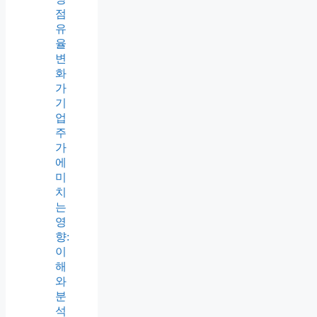
점
유
율
변
화
가
기
업
주
가
에
미
치
는
영
향:
이
해
와
분
석