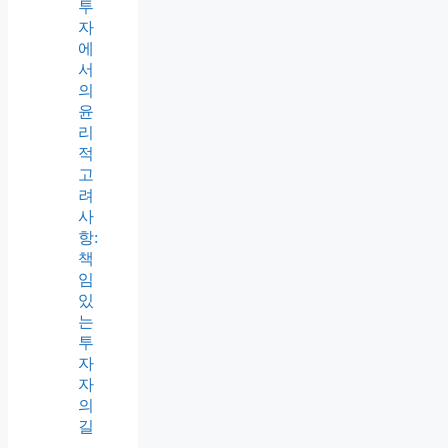
투
자
에
서
의
윤
리
적
고
려
사
항:
책
임
있
는
투
자
자
의
길