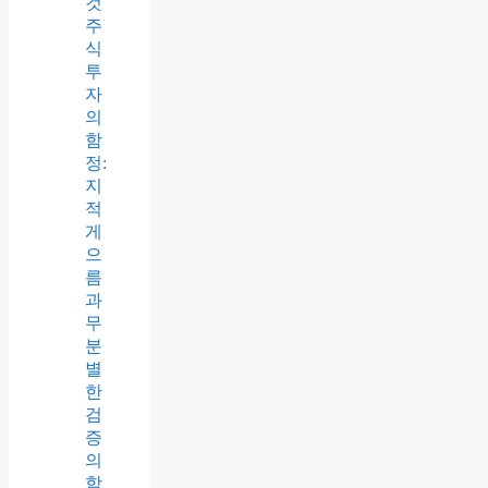
것
주
식
투
자
의
함
정:
지
적
게
으
름
과
무
분
별
한
검
증
의
함