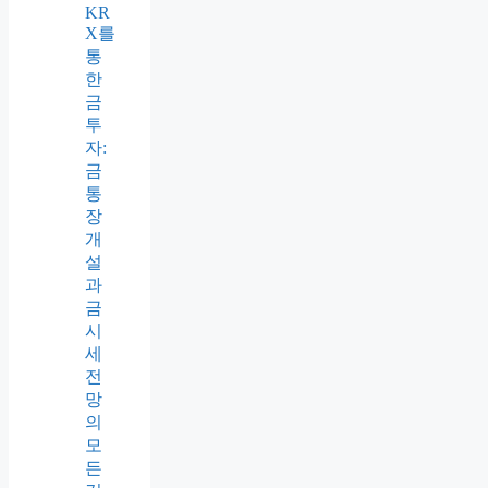
KR
X를
통
한
금
투
자:
금
통
장
개
설
과
금
시
세
전
망
의
모
든