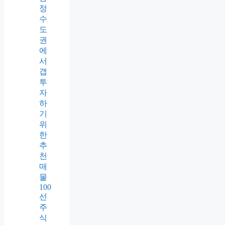
정
수
도
권
에
서
갭
투
자
하
기
위
한
추
천
매
물
100
선
주
식