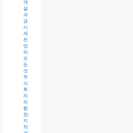
개
설
과
금
시
세
전
망
의
모
든
것
주
식
투
자
의
함
정:
지
적