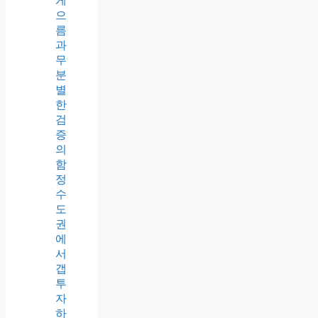
게
으
름
과
무
분
별
한
검
증
의
함
정
수
도
권
에
서
갭
투
자
하