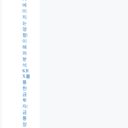
에
미
치
는
영
향:
이
해
와
분
석
KR
X를
통
한
금
투
자:
금
통
장