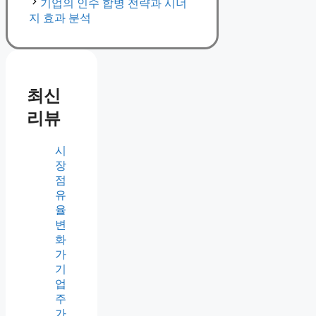
기업의 인수 합병 전략과 시너
지 효과 분석
최신
리뷰
시
장
점
유
율
변
화
가
기
업
주
가