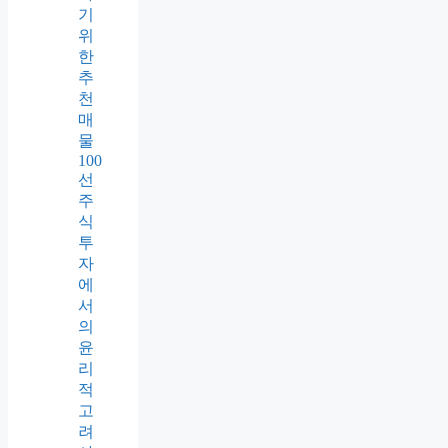
기
위
한
추
천
매
물
100
선
주
식
투
자
에
서
의
윤
리
적
고
려