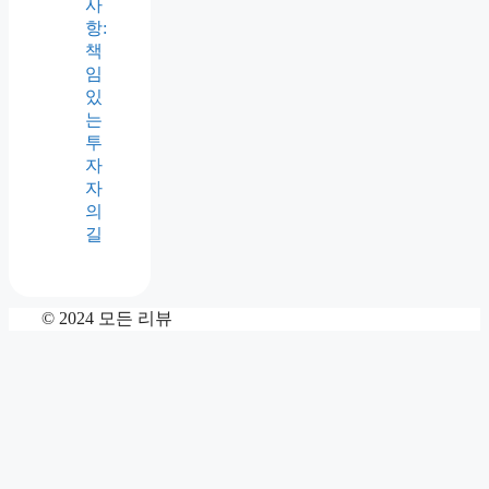
사
항:
책
임
있
는
투
자
자
의
길
© 2024 모든 리뷰