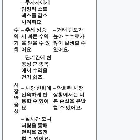
–
투자자에게
감정적 스트
레스를 감소
시켜줘요.
수
–
추세 상승
–
거래 빈도가
익
시 빠른 수익
높아 수수료가
기
을 얻을 수 있
많이 발생할 수
회
어요.
있어요.
–
단기간에 변
동성 큰 종목
에서 수익을
얻기 쉽죠.
시
–
시장 변화에
–
악화된 시장
장
신속하게 반
상황에서는 더
반
응할 수 있어
큰 손실을 유발
응
요.
할 수 있어요.
성
–
실시간 모니
터링을 통해
전략을 조정
할 수 있어요.