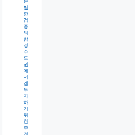
분
별
한
검
증
의
함
정
수
도
권
에
서
갭
투
자
하
기
위
한
추
천