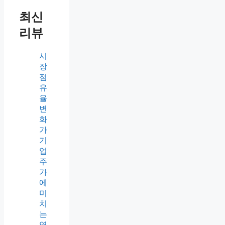
최신
리뷰
시
장
점
유
율
변
화
가
기
업
주
가
에
미
치
는
영