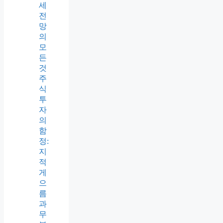
세
전
망
의
모
든
것
주
식
투
자
의
함
정:
지
적
게
으
름
과
무