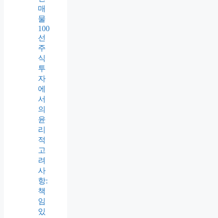
매
물
100
선
주
식
투
자
에
서
의
윤
리
적
고
려
사
항:
책
임
있