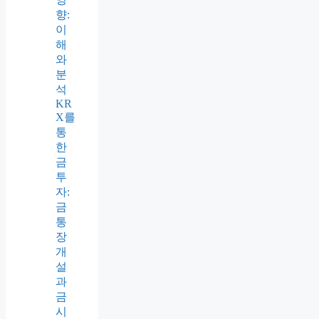
향:
이
해
와
분
석
KR
X를
통
한
금
투
자:
금
통
장
개
설
과
금
시