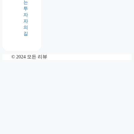
는
투
자
자
의
길
© 2024 모든 리뷰