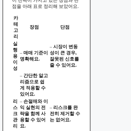
이 전략이 가지고 있는 장점과 단
점을 아래 표로 정리해 보았어요.
카
테
장점
단점
고
리
실
–
시장이 변동
행
–
매매 기준이
성이 큰 경우,
용
명확해요.
잘못된 신호를
이
줄 수 있어요.
성
–
간단한 알고
리즘으로 쉽
게 적용할 수
있어요.
리
–
손절매와 이
스
익 실현의 전
–
리스크를 완
크
략을 함께 사
전히 제거할 수
관
용할 수 있어
는 없어요.
리
요.