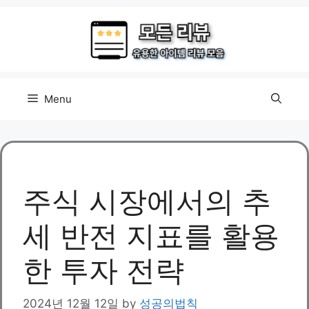
Skip
to
content
Menu
주식 시장에서의 추
세 반전 지표를 활용
한 투자 전략
2024년 12월 12일
by
성공의법칙