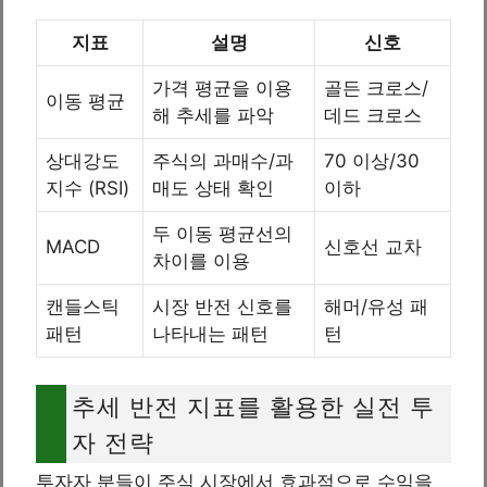
지표
설명
신호
가격 평균을 이용
골든 크로스/
이동 평균
해 추세를 파악
데드 크로스
상대강도
주식의 과매수/과
70 이상/30
지수 (RSI)
매도 상태 확인
이하
두 이동 평균선의
MACD
신호선 교차
차이를 이용
캔들스틱
시장 반전 신호를
해머/유성 패
패턴
나타내는 패턴
턴
추세 반전 지표를 활용한 실전 투
자 전략
투자자 분들이 주식 시장에서 효과적으로 수익을