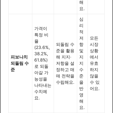
해
요.
심
리
가격이
적
특정 비
저
모든
율
되돌림 수
항
시장
(23.6%,
준을 활용
및
상황
38.2%,
피보나치
해 지지·
지
에서
61.8%)
되돌림 수
저항을 설
지
유효
로 되돌
준
정하고 매
수
하지
아갈 가
매 전략을
준
않을
능성을
수립해요.
을
수 있
나타내는
반
어요.
수치예
영
요.
해
요.