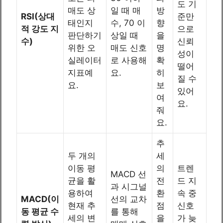
도 기
매도 상
일 때 매
방
RSI(상대
준만
태인지
수, 70 이
향
적 강도 지
으로
판단하기
상일 때
을
수)
신뢰
위한 오
매도 신호
명
성이
실레이터
로 사용해
확
떨어
지표예
요.
히
질 수
요.
보
있어
여
요.
줘
요.
추
두 개의
세
이동 평
의
트렌
MACD 선
균을 활
전
드 지
과 시그널
용하여
환
속 중
MACD(이
선의 교차
현재 추
점
신호
동 평균 수
를 통해
세의 변
을
가 늦