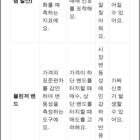
렴 발산)
매매 신호
화를 예
잘
어질
를 포착해
측하는
찾
수 있
요.
지표예
아
어요.
요.
줘
요.
시
장
변
가격의
가격이 하
동
표준편차
단 밴드를
성
가짜
를 감안
터치할 때
에
신호
볼린저 밴
하여 변
매수, 상
민
가 발
드
동성을
단 밴드를
감
생할
측정하는
터치할 때
하
수 있
도구예
매도를 고
게
어요.
요.
려해요.
반
응