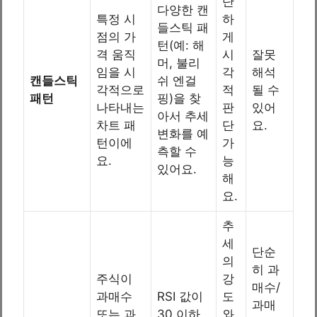
단
다양한 캔
특정 시
하
들스틱 패
점의 가
게
턴(예: 해
격 움직
시
잘못
머, 불리
임을 시
각
해석
캔들스틱
쉬 엔걸
각적으로
적
될 수
패턴
핑)을 찾
나타내는
판
있어
아서 추세
차트 패
단
요.
변화를 예
턴이에
가
측할 수
요.
능
있어요.
해
요.
추
세
단순
의
히 과
주식이
강
매수/
과매수
RSI 값이
도
과매
또는 과
30 이하
와