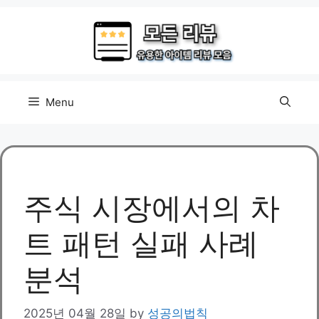
Skip
to
content
Menu
주식 시장에서의 차
트 패턴 실패 사례
분석
2025년 04월 28일
by
성공의법칙