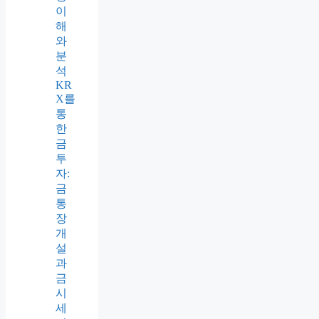
이
해
와
분
석
KR
X를
통
한
금
투
자:
금
통
장
개
설
과
금
시
세