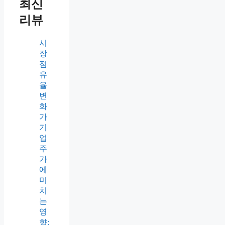
최신
리뷰
시
장
점
유
율
변
화
가
기
업
주
가
에
미
치
는
영
향: