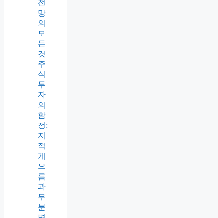
전
망
의
모
든
것
주
식
투
자
의
함
정:
지
적
게
으
름
과
무
분
별