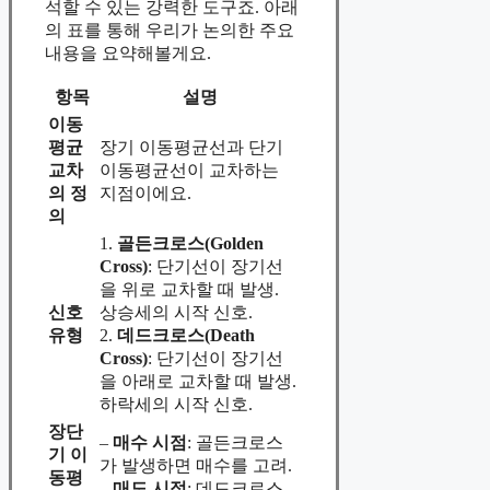
석할 수 있는 강력한 도구죠. 아래
의 표를 통해 우리가 논의한 주요
내용을 요약해볼게요.
항목
설명
이동
평균
장기 이동평균선과 단기
교차
이동평균선이 교차하는
의 정
지점이에요.
의
1.
골든크로스(Golden
Cross)
: 단기선이 장기선
을 위로 교차할 때 발생.
신호
상승세의 시작 신호.
유형
2.
데드크로스(Death
Cross)
: 단기선이 장기선
을 아래로 교차할 때 발생.
하락세의 시작 신호.
장단
–
매수 시점
: 골든크로스
기 이
가 발생하면 매수를 고려.
동평
–
매도 시점
: 데드크로스