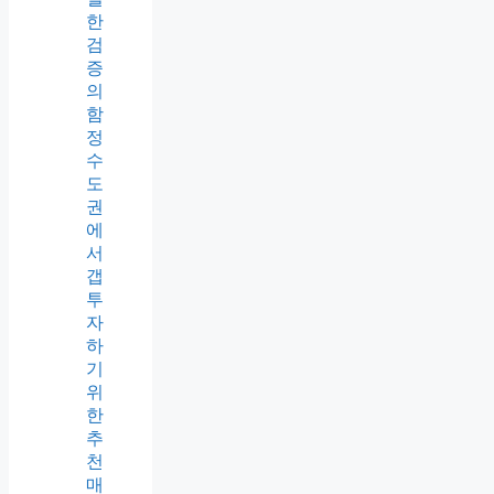
한
검
증
의
함
정
수
도
권
에
서
갭
투
자
하
기
위
한
추
천
매