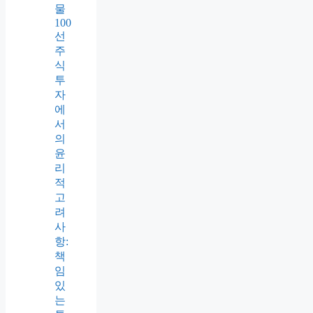
물
100
선
주
식
투
자
에
서
의
윤
리
적
고
려
사
항:
책
임
있
는