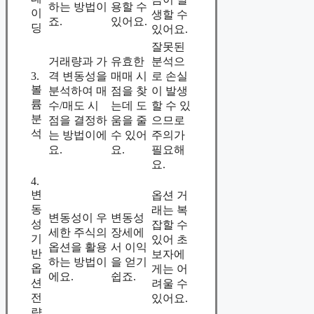
하는 방법이
용할 수
이
생할 수
죠.
있어요.
딩
있어요.
잘못된
거래량과 가
유효한
분석으
3.
격 변동성을
매매 시
로 손실
볼
분석하여 매
점을 찾
이 발생
륨
수/매도 시
는데 도
할 수 있
분
점을 결정하
움을 줄
으므로
석
는 방법이에
수 있어
주의가
요.
요.
필요해
요.
4.
변
옵션 거
동
래는 복
변동성이 우
변동성
성
잡할 수
세한 주식의
장세에
기
있어 초
옵션을 활용
서 이익
반
보자에
하는 방법이
을 얻기
옵
게는 어
에요.
쉽죠.
션
려울 수
전
있어요.
략