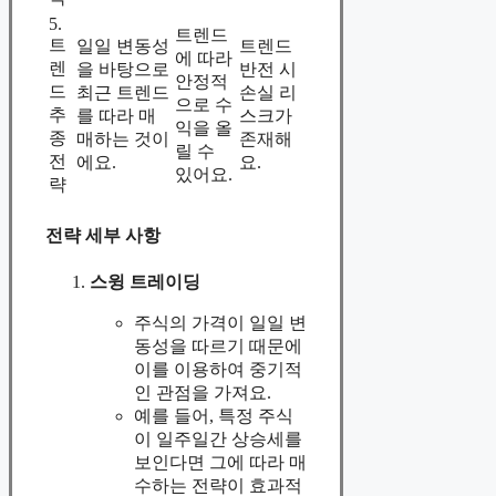
5.
트렌드
트
일일 변동성
트렌드
에 따라
렌
을 바탕으로
반전 시
안정적
드
최근 트렌드
손실 리
으로 수
추
를 따라 매
스크가
익을 올
종
매하는 것이
존재해
릴 수
전
에요.
요.
있어요.
략
전략 세부 사항
스윙 트레이딩
주식의 가격이 일일 변
동성을 따르기 때문에
이를 이용하여 중기적
인 관점을 가져요.
예를 들어, 특정 주식
이 일주일간 상승세를
보인다면 그에 따라 매
수하는 전략이 효과적