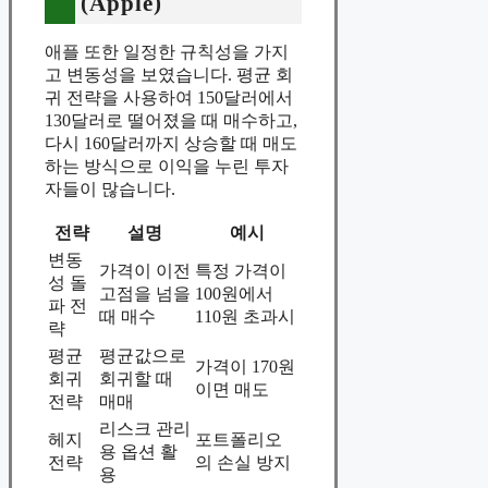
(Apple)
애플 또한 일정한 규칙성을 가지
고 변동성을 보였습니다. 평균 회
귀 전략을 사용하여 150달러에서
130달러로 떨어졌을 때 매수하고,
다시 160달러까지 상승할 때 매도
하는 방식으로 이익을 누린 투자
자들이 많습니다.
전략
설명
예시
변동
가격이 이전
특정 가격이
성 돌
고점을 넘을
100원에서
파 전
때 매수
110원 초과시
략
평균
평균값으로
가격이 170원
회귀
회귀할 때
이면 매도
전략
매매
리스크 관리
헤지
포트폴리오
용 옵션 활
전략
의 손실 방지
용