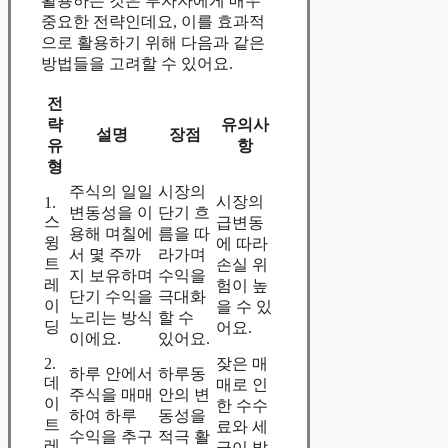
활용하는 것은 투자자에게 매우
중요한 전략인데요, 이를 효과적
으로 활용하기 위해 다음과 같은
방법들을 고려할 수 있어요.
전
략
유의사
설명
장점
유
항
형
주식의 일일
시장의
시장의
1.
변동성을 이
단기 흐
스
급변동
용해 며칠에
름을 따
윙
에 따라
서 몇 주까
라가며
트
손실 위
지 보유하며
수익을
레
험이 높
단기 수익을
극대화
이
을 수 있
노리는 방식
할 수
딩
어요.
이에요.
있어요.
2.
잦은 매
하루 안에서
하루동
데
매로 인
주식을 매매
안의 변
이
한 수수
하여 하루
동성을
트
료와 세
수익을 추구
적극 활
레
금이 발