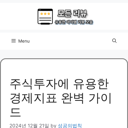
Skip
to
content
Menu
주식투자에 유용한
경제지표 완벽 가이
드
2024년 12월 21일
by
성공의법칙