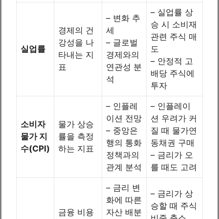
– 실업률 상
– 변화 추
승 시 소비재
경제의 건
세
관련 주식 매
강성을 나
– 글로벌
실업률
도
타내는 지
경제와의
– 안정적 고
표
연관성 분
배당 주식에
석
투자
– 인플레
– 인플레이
이션 전망
션 우려가 커
소비자
물가 상승
– 중앙은
질 때 물가연
물가 지
률을 측정
행의 통화
동채권 구매
수(CPI)
하는 지표
정책과의
– 금리가 오
관계 분석
를 때도 고려
– 금리 변
– 금리가 상
화에 따른
승할 때 주식
금융 비용
자산 배분
비중 축소