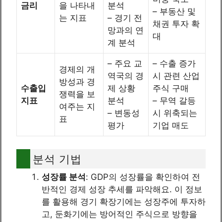
금리
을 나타내
분석
– 부동산 및
는 지표
– 경기 전
채권 투자 확
망과의 연
대
계 분석
– 주요 교
– 수출 증가
경제의 개
역국의 경
시 관련 산업
방성과 경
수출입
제 상황
주식 구매
쟁력을 보
지표
분석
– 무역 갈등
여주는 지
– 변동성
시 위축되는
표
평가
기업 매도
분석 기법
성장률 분석
: GDP의 성장률을 확인하여 전
반적인 경제 성장 추세를 파악해요. 이 정보
를 활용해 경기 확장기에는 성장주에 투자하
고, 둔화기에는 방어적인 주식으로 방향을