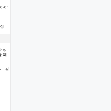
많아야
과정
와 상
을 체
라 결