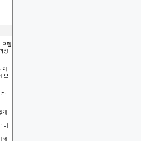
 모델
 과정
 지
러 요
 각
떻게
로 미
이해