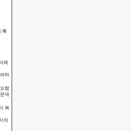
도록
이터에
고려하
중요함
 문제
이 복
에서의