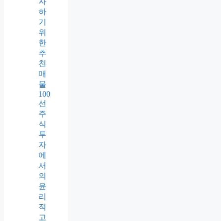
자
하
기
위
한
추
천
매
물
100
선
주
식
투
자
에
서
의
윤
리
적
고