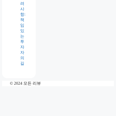
려
사
항:
책
임
있
는
투
자
자
의
길
© 2024 모든 리뷰