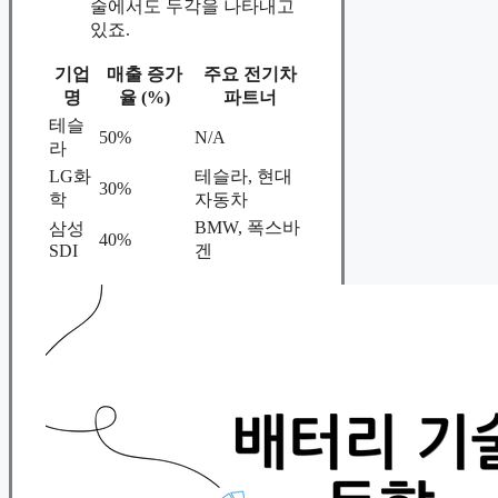
술에서도 두각을 나타내고
있죠.
기업
매출 증가
주요 전기차
명
율 (%)
파트너
테슬
50%
N/A
라
LG화
테슬라, 현대
30%
학
자동차
BMW, 폭스바
삼성
40%
SDI
겐