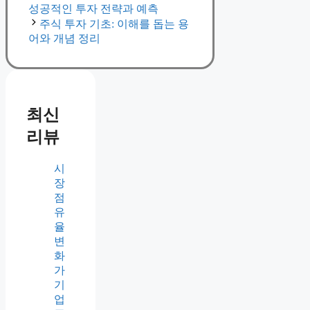
성공적인 투자 전략과 예측
주식 투자 기초: 이해를 돕는 용
어와 개념 정리
최신
리뷰
시
장
점
유
율
변
화
가
기
업