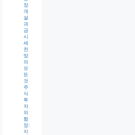
장
개
설
과
금
시
세
전
망
의
모
든
것
주
식
투
자
의
함
정:
지