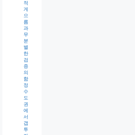
적
게
으
름
과
무
분
별
한
검
증
의
함
정
수
도
권
에
서
갭
투