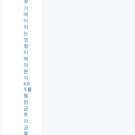
주
가
에
미
치
는
영
향:
이
해
와
분
석
KR
X를
통
한
금
투
자:
금
통