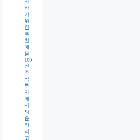
자
하
기
위
한
추
천
매
물
100
선
주
식
투
자
에
서
의
윤
리
적
고