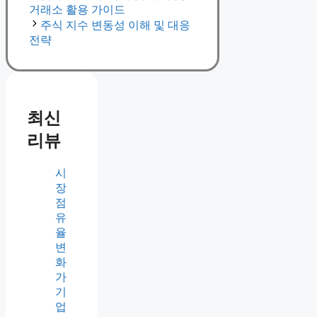
거래소 활용 가이드
주식 지수 변동성 이해 및 대응
전략
최신
리뷰
시
장
점
유
율
변
화
가
기
업