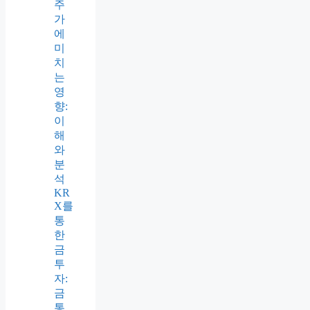
주
가
에
미
치
는
영
향:
이
해
와
분
석
KR
X를
통
한
금
투
자:
금
통