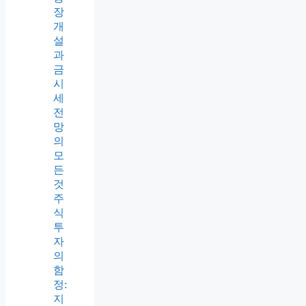
장
개
설
과
금
시
세
전
망
의
모
든
것
주
식
투
자
의
함
정:
지