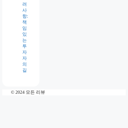
려
사
항:
책
임
있
는
투
자
자
의
길
© 2024 모든 리뷰