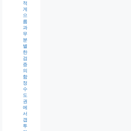
적
게
으
름
과
무
분
별
한
검
증
의
함
정
수
도
권
에
서
갭
투