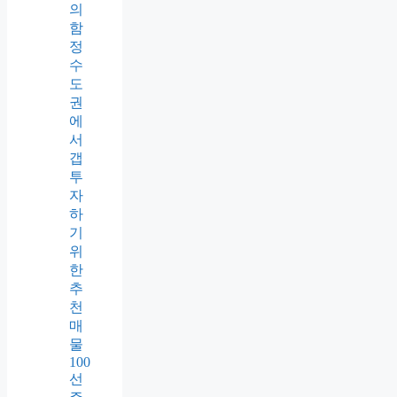
의
함
정
수
도
권
에
서
갭
투
자
하
기
위
한
추
천
매
물
100
선