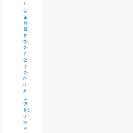
시
장
점
유
율
변
화
가
기
업
주
가
에
미
치
는
영
향:
이
해
와