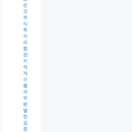
든
것
주
식
투
자
의
함
정:
지
적
게
으
름
과
무
분
별
한
검
증