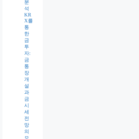
분
석
KR
X를
통
한
금
투
자:
금
통
장
개
설
과
금
시
세
전
망
의
모