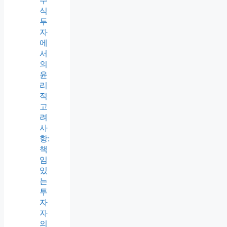
주
식
투
자
에
서
의
윤
리
적
고
려
사
항:
책
임
있
는
투
자
자
의