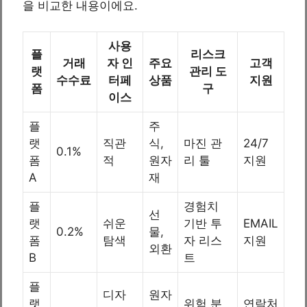
을 비교한 내용이에요.
사용
플
리스크
거래
자 인
주요
고객
랫
관리 도
수수료
터페
상품
지원
폼
구
이스
플
주
랫
직관
식,
마진 관
24/7
0.1%
폼
적
원자
리 툴
지원
A
재
플
경험치
선
랫
쉬운
기반 투
EMAIL
0.2%
물,
폼
탐색
자 리스
지원
외환
B
트
플
디자
원자
랫
위험 분
연락처