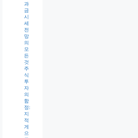
과
금
시
세
전
망
의
모
든
것
주
식
투
자
의
함
정:
지
적
게
으