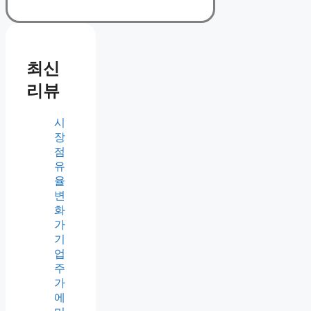
최신
리뷰
시
장
점
유
율
변
화
가
기
업
주
가
에