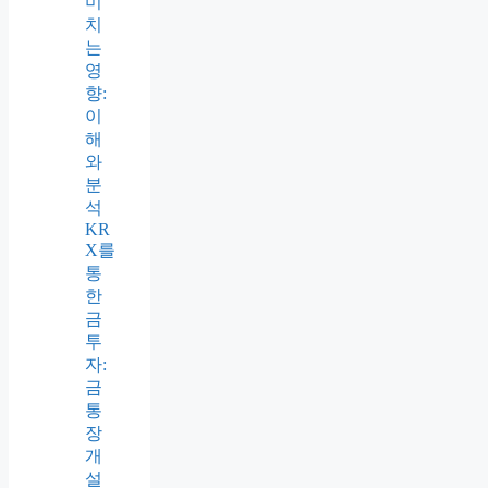
미
치
는
영
향:
이
해
와
분
석
KR
X를
통
한
금
투
자:
금
통
장
개
설