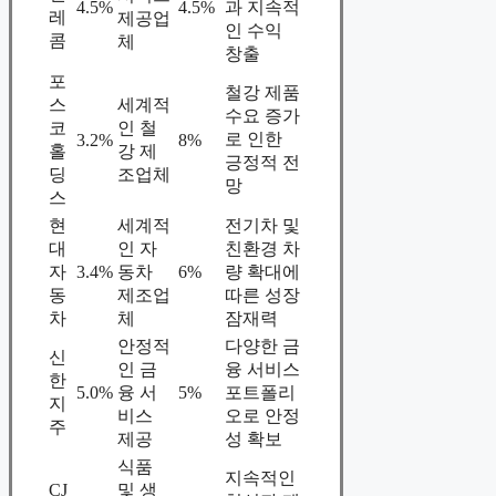
4.5%
4.5%
과 지속적
레
제공업
인 수익
콤
체
창출
포
철강 제품
스
세계적
수요 증가
코
인 철
로 인한
3.2%
8%
홀
강 제
긍정적 전
딩
조업체
망
스
현
세계적
전기차 및
대
인 자
친환경 차
자
3.4%
동차
6%
량 확대에
동
제조업
따른 성장
차
체
잠재력
안정적
다양한 금
신
인 금
융 서비스
한
5.0%
융 서
5%
포트폴리
지
비스
오로 안정
주
제공
성 확보
식품
지속적인
CJ
및 생