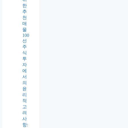
한
추
천
매
물
100
선
주
식
투
자
에
서
의
윤
리
적
고
려
사
항: