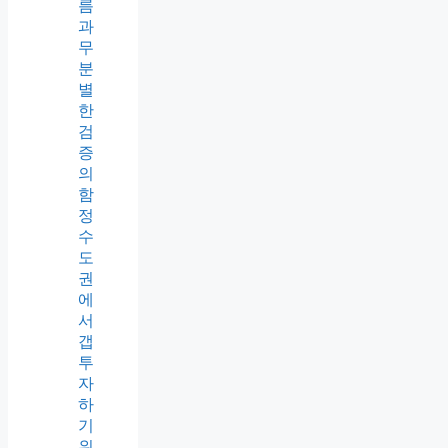
름
과
무
분
별
한
검
증
의
함
정
수
도
권
에
서
갭
투
자
하
기
위