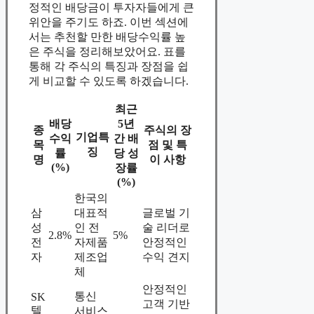
정적인 배당금이 투자자들에게 큰
위안을 주기도 하죠. 이번 섹션에
서는 추천할 만한 배당수익률 높
은 주식을 정리해보았어요. 표를
통해 각 주식의 특징과 장점을 쉽
게 비교할 수 있도록 하겠습니다.
최근
배당
5년
종
주식의 장
기업특
수익
간 배
목
점 및 특
징
률
당 성
명
이 사항
(%)
장률
(%)
한국의
삼
대표적
글로벌 기
성
인 전
술 리더로
2.8%
5%
전
자제품
안정적인
자
제조업
수익 견지
체
안정적인
통신
SK
고객 기반
텔
서비스