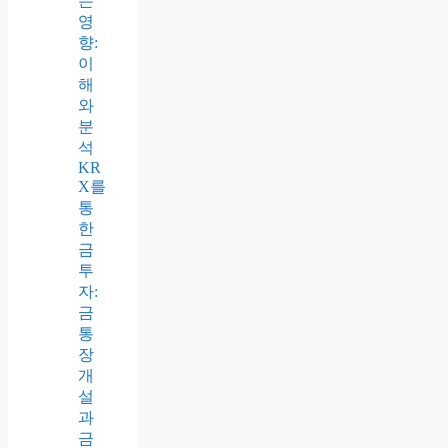
시
장
점
유
율
변
화
가
기
업
주
가
에
미
치
는
영
향:
이
해
와