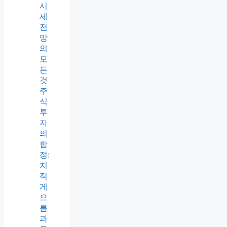
분
석
KR
X를
통
한
금
투
자:
금
통
장
개
설
과
금
시
세
전
망
의