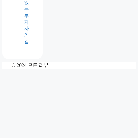
주
식
투
자
에
서
의
윤
리
적
고
려
사
항:
책
임
있
는
투
자
자