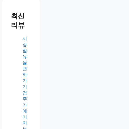
적으로 지켜보면서 전략을 수정하
고 적절한 시점에 투자 결정을 내
리는 것이 중요한데요. 이제 동일
가중 ETF 투자에 대한 이해를 바
탕으로 좀 더 구체적인 투자 전략
을 세워보세요. 투자 여정에 행운
이 함께 하기를 바랍니다!
Categories
Tags
success investment
동일가중
ETF
빅테크 기업의 수익구조 이해하
기: 성공의 비밀
주식 시장의 거래량과 가격 분
석: 투자 결정을 위한 필수 가이드
최신
리뷰