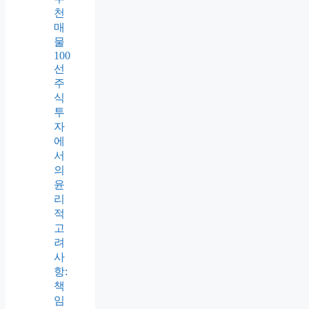
의
함
정
수
도
권
에
서
갭
투
자
하
기
위
한
추
천
매
물
100
선