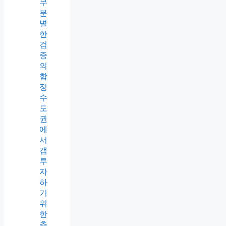
모
든
것
주
식
투
자
의
함
정:
지
적
게
으
름
과
무
분
별
한
검
증