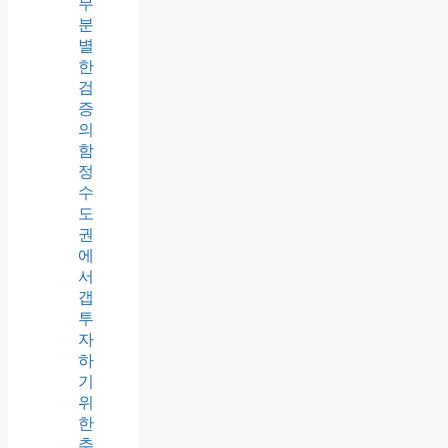
무
분
별
한
검
증
의
함
정
수
도
권
에
서
갭
투
자
하
기
위
한
추