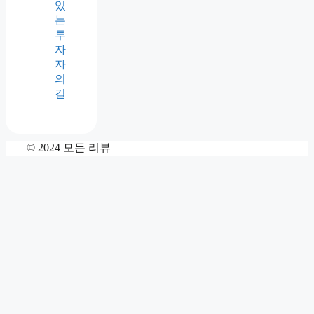
있
는
투
자
자
의
길
© 2024 모든 리뷰