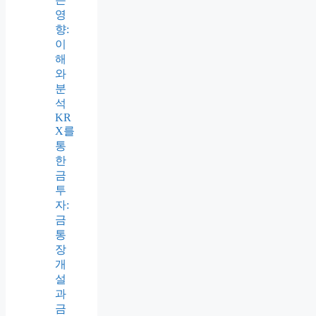
영
향:
이
해
와
분
석
KR
X를
통
한
금
투
자:
금
통
장
개
설
과
금