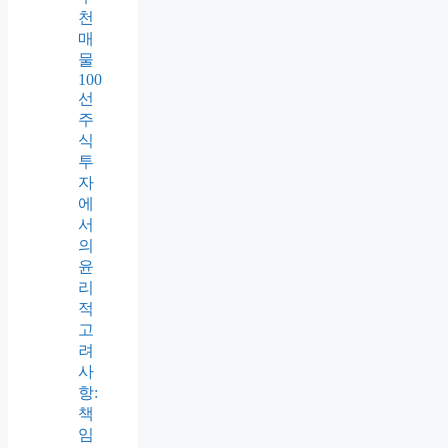
천
매
물
100
선
주
식
투
자
에
서
의
윤
리
적
고
려
사
항:
책
임