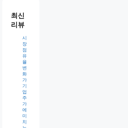
최신
리뷰
시
장
점
유
율
변
화
가
기
업
주
가
에
미
치
는