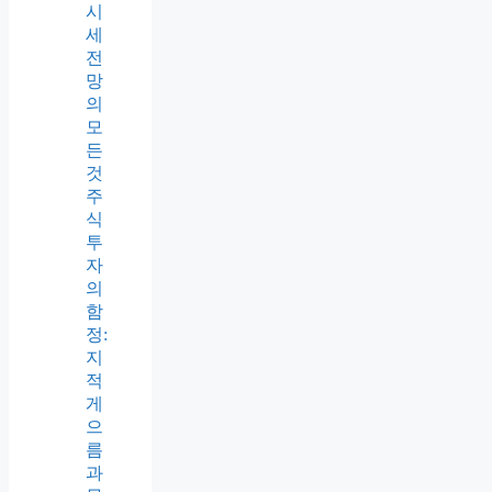
시
세
전
망
의
모
든
것
주
식
투
자
의
함
정:
지
적
게
으
름
과