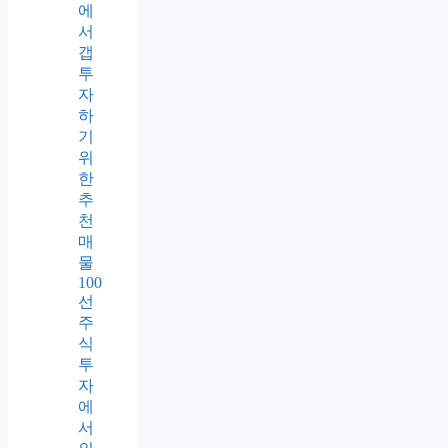
에
서
갭
투
자
하
기
위
한
추
천
매
물
100
선
주
식
투
자
에
서