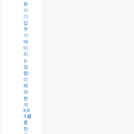
화
가
기
업
주
가
에
미
치
는
영
향:
이
해
와
분
석
KR
X를
통
한