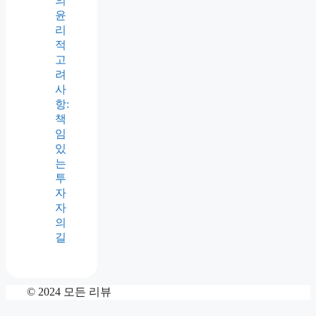
의
윤
리
적
고
려
사
항:
책
임
있
는
투
자
자
의
길
© 2024 모든 리뷰