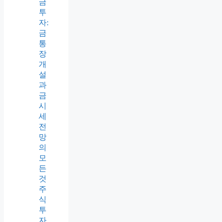
금
투
자:
금
통
장
개
설
과
금
시
세
전
망
의
모
든
것
주
식
투
자