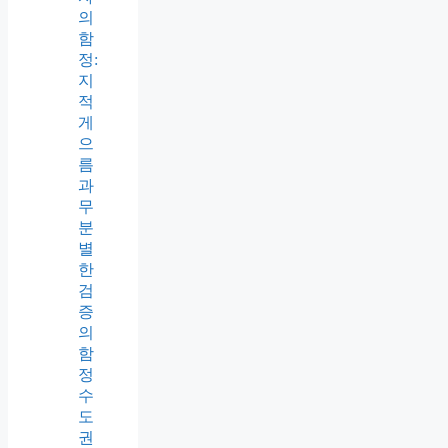
의
함
정:
지
적
게
으
름
과
무
분
별
한
검
증
의
함
정
수
도
권