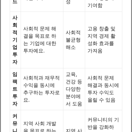
드
성
기여함
사
회
사회적 문제 해
고용 창출 및
적
사회적
결을 목표로 하
지역 경제 활
기
불균형
는 기업에 대한
성화 효과를
업
해소
투자예요.
가져옴
투
자
임
교육,
사회적과 재무적
사회적 문제
팩
건강 등
수익을 동시에
해결과 동시에
트
다양한
추구하는 투자로
투자 수익도
투
분야에
요.
올릴 수 있음
자
서 도움
커
커뮤니티의 기
뮤
지역 사회 개발
반을 강화하
니
을 목표로 하는
지역 사