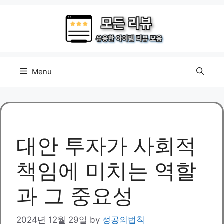
Skip
to
content
Menu
대안 투자가 사회적
책임에 미치는 역할
과 그 중요성
2024년 12월 29일
by
성공의법칙