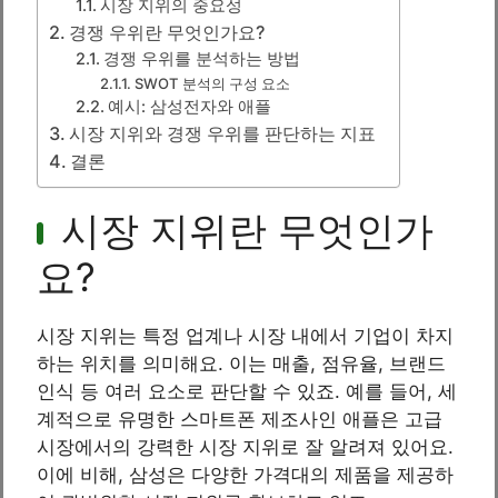
시장 지위의 중요성
경쟁 우위란 무엇인가요?
경쟁 우위를 분석하는 방법
SWOT 분석의 구성 요소
예시: 삼성전자와 애플
시장 지위와 경쟁 우위를 판단하는 지표
결론
시장 지위란 무엇인가
요?
시장 지위는 특정 업계나 시장 내에서 기업이 차지
하는 위치를 의미해요. 이는 매출, 점유율, 브랜드
인식 등 여러 요소로 판단할 수 있죠. 예를 들어, 세
계적으로 유명한 스마트폰 제조사인 애플은 고급
시장에서의 강력한 시장 지위로 잘 알려져 있어요.
이에 비해, 삼성은 다양한 가격대의 제품을 제공하