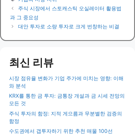
주식 시장에서 스토캐스틱 오실레이터 활용법
과 그 중요성
대안 투자로 소량 투자로 크게 번창하는 비결
최신 리뷰
시장 점유율 변화가 기업 주가에 미치는 영향: 이해
와 분석
KRX를 통한 금 투자: 금통장 개설과 금 시세 전망의
모든 것
주식 투자의 함정: 지적 게으름과 무분별한 검증의
함정
수도권에서 갭투자하기 위한 추천 매물 100선