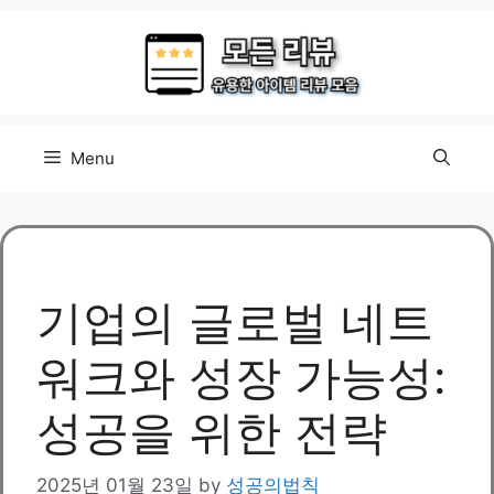
Skip
to
content
Menu
기업의 글로벌 네트
워크와 성장 가능성:
성공을 위한 전략
2025년 01월 23일
by
성공의법칙