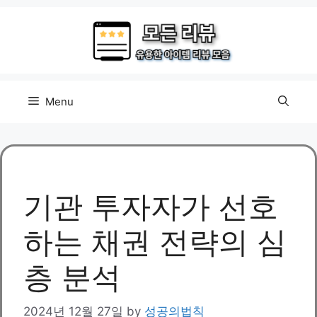
Skip
to
content
Menu
기관 투자자가 선호
하는 채권 전략의 심
층 분석
2024년 12월 27일
by
성공의법칙