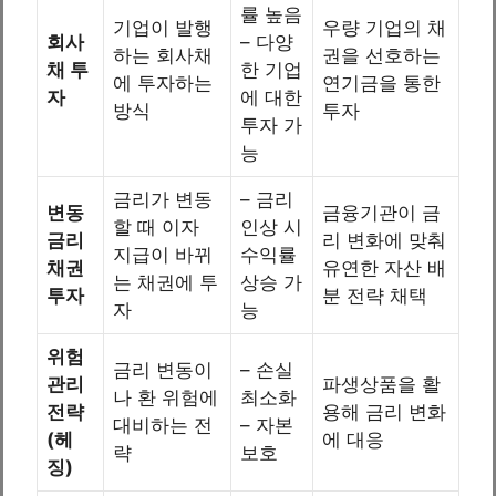
률 높음
기업이 발행
우량 기업의 채
회사
– 다양
하는 회사채
권을 선호하는
채 투
한 기업
에 투자하는
연기금을 통한
자
에 대한
방식
투자
투자 가
능
금리가 변동
– 금리
변동
금융기관이 금
할 때 이자
인상 시
금리
리 변화에 맞춰
지급이 바뀌
수익률
채권
유연한 자산 배
는 채권에 투
상승 가
투자
분 전략 채택
자
능
위험
금리 변동이
– 손실
관리
파생상품을 활
나 환 위험에
최소화
전략
용해 금리 변화
대비하는 전
– 자본
(헤
에 대응
략
보호
징)