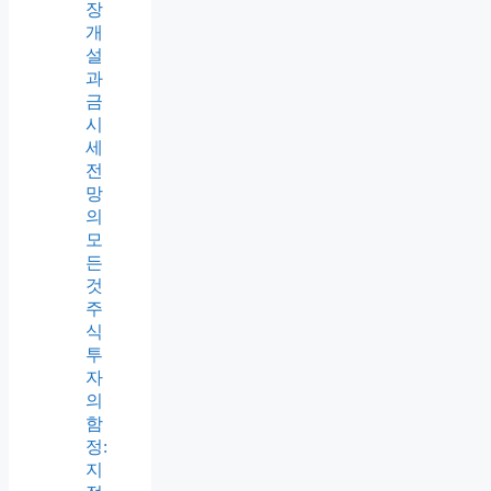
장
개
설
과
금
시
세
전
망
의
모
든
것
주
식
투
자
의
함
정:
지