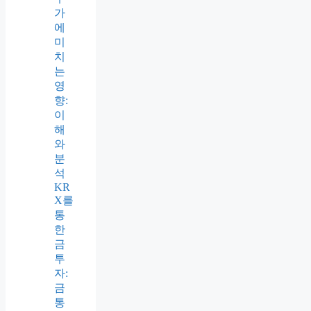
가
에
미
치
는
영
향:
이
해
와
분
석
KR
X를
통
한
금
투
자:
금
통