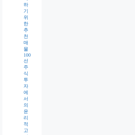
하
기
위
한
추
천
매
물
100
선
주
식
투
자
에
서
의
윤
리
적
고