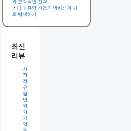
와 효과적인 전략
미래 유망 산업의 방향성과 기
회 탐색하기
최신
리뷰
시
장
점
유
율
변
화
가
기
업
주