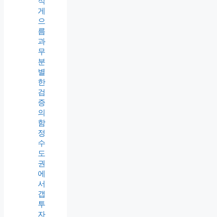
적
게
으
름
과
무
분
별
한
검
증
의
함
정
수
도
권
에
서
갭
투
자