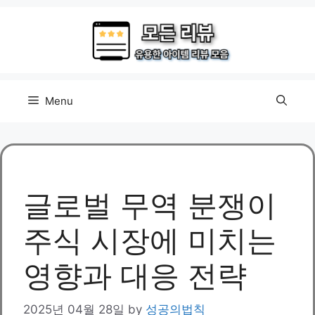
Skip
to
content
Menu
글로벌 무역 분쟁이
주식 시장에 미치는
영향과 대응 전략
2025년 04월 28일
by
성공의법칙