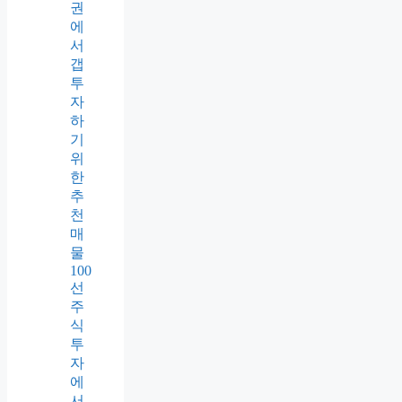
권
에
서
갭
투
자
하
기
위
한
추
천
매
물
100
선
주
식
투
자
에
서