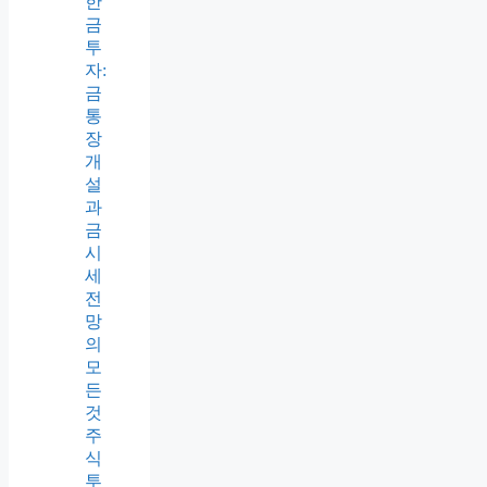
한
금
투
자:
금
통
장
개
설
과
금
시
세
전
망
의
모
든
것
주
식
투