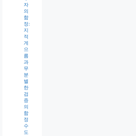
자
의
함
정:
지
적
게
으
름
과
무
분
별
한
검
증
의
함
정
수
도