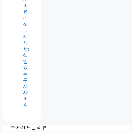
의
윤
리
적
고
려
사
항:
책
임
있
는
투
자
자
의
길
© 2024 모든 리뷰