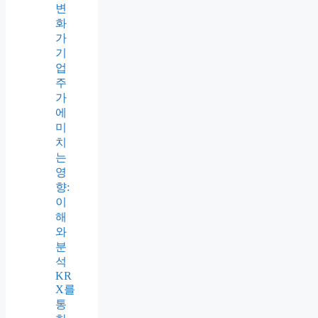
변
화
가
기
업
주
가
에
미
치
는
영
향:
이
해
와
분
석
KR
X를
통