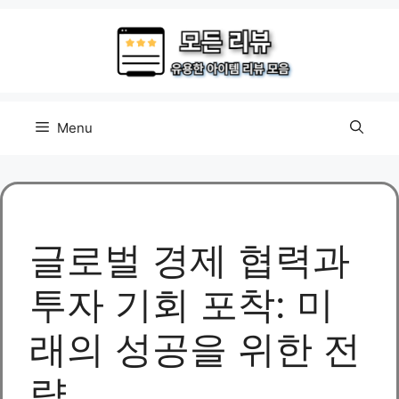
Skip
to
content
Menu
글로벌 경제 협력과
투자 기회 포착: 미
래의 성공을 위한 전
략