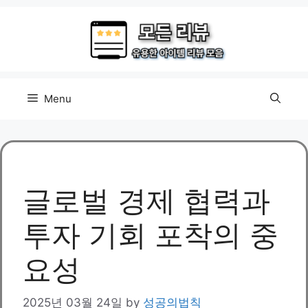
Skip
to
content
Menu
글로벌 경제 협력과
투자 기회 포착의 중
요성
2025년 03월 24일
by
성공의법칙