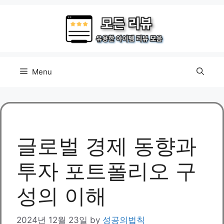
Skip
to
content
Menu
글로벌 경제 동향과
투자 포트폴리오 구
성의 이해
2024년 12월 23일
by
성공의법칙