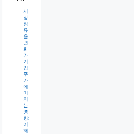
시
장
점
유
율
변
화
가
기
업
주
가
에
미
치
는
영
향:
이
해