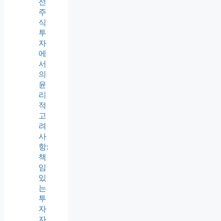
선
주
식
투
자
에
서
의
윤
리
적
고
려
사
항:
책
임
있
는
투
자
자