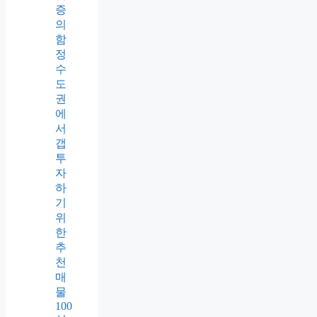
증
의
함
정
수
도
권
에
서
갭
투
자
하
기
위
한
추
천
매
물
100