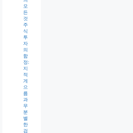
모
든
것
주
식
투
자
의
함
정:
지
적
게
으
름
과
무
분
별
한
검