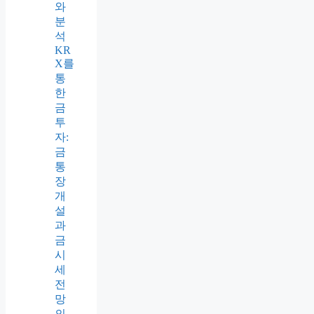
와
분
석
KR
X를
통
한
금
투
자:
금
통
장
개
설
과
금
시
세
전
망
의